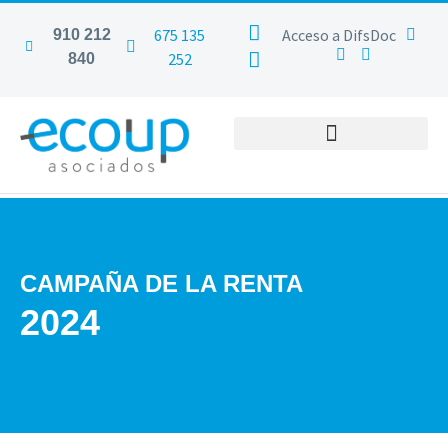
675 135
Acceso a DifsDoc
910 212
252
840
CAMPAÑA DE LA RENTA
2024